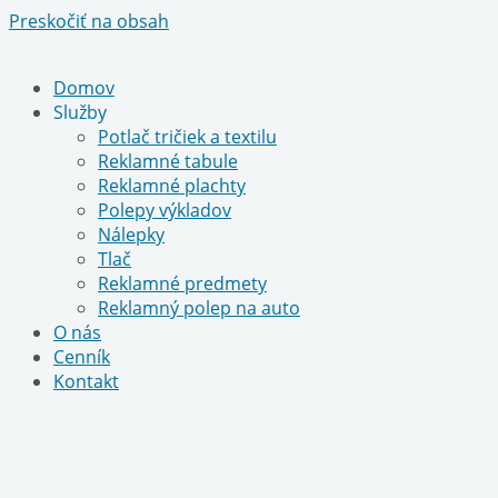
Preskočiť na obsah
Domov
Služby
Potlač tričiek a textilu
Reklamné tabule
Reklamné plachty
Polepy výkladov
Nálepky
Tlač
Reklamné predmety
Reklamný polep na auto
O nás
Cenník
Kontakt