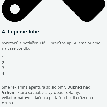
4. Lepenie fólie
Vyrezanú a potlačenú fóliu precízne aplikujeme priamo
na vaše vozidlo.
1
2
3
4
Sme reklamná agentúra so sídlom v
Dubnici nad
Váhom
, ktorá sa zaoberá výrobou reklamy,
veľkoformátovou tlačou a potlačou textilu rôzneho
druhu.