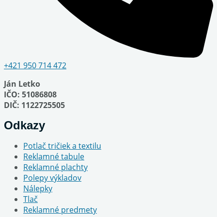
+421 950 714 472
Ján Letko
IČO: 51086808
DIČ: 1122725505
Odkazy
Potlač tričiek a textilu
Reklamné tabule
Reklamné plachty
Polepy výkladov
Nálepky
Tlač
Reklamné predmety