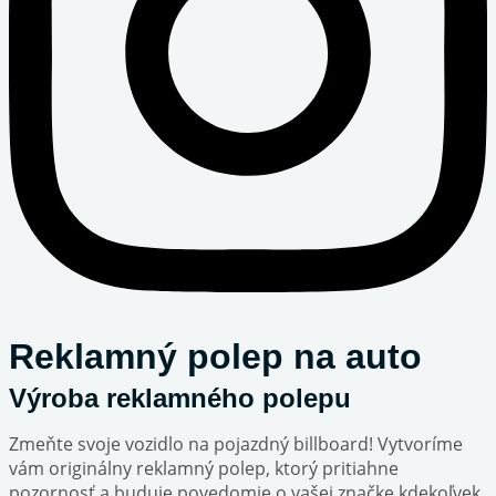
Reklamný polep na auto
Výroba reklamného polepu
Zmeňte svoje vozidlo na pojazdný billboard! Vytvoríme
vám originálny reklamný polep, ktorý pritiahne
pozornosť a buduje povedomie o vašej značke kdekoľvek