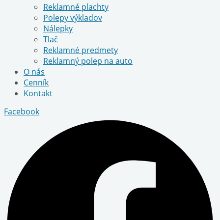
Reklamné plachty
Polepy výkladov
Nálepky
Tlač
Reklamné predmety
Reklamný polep na auto
O nás
Cenník
Kontakt
Facebook